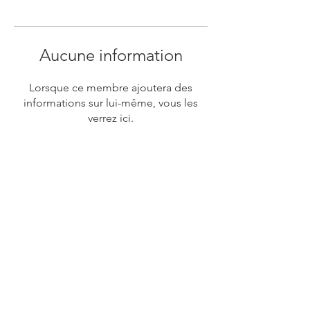
Aucune information
Lorsque ce membre ajoutera des
informations sur lui-même, vous les
verrez ici.
Joignez-vous à notre liste d'envoi
Abonnez-vous maintenant
© 2023 by
Chambre de commerce
francophone de Halifax