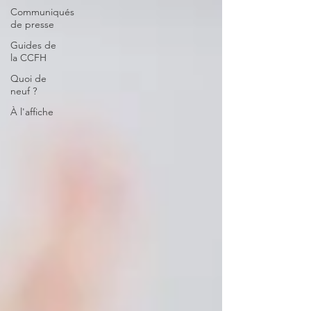
Communiqués
de presse
Guides de
la CCFH
Quoi de
neuf ?
À l'affiche