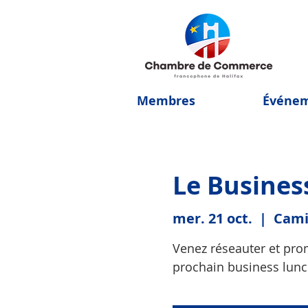
Membres
Événe
Le Busines
mer. 21 oct.
  |  
Cami
Venez réseauter et prom
prochain business lunc