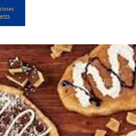
 closes
ments