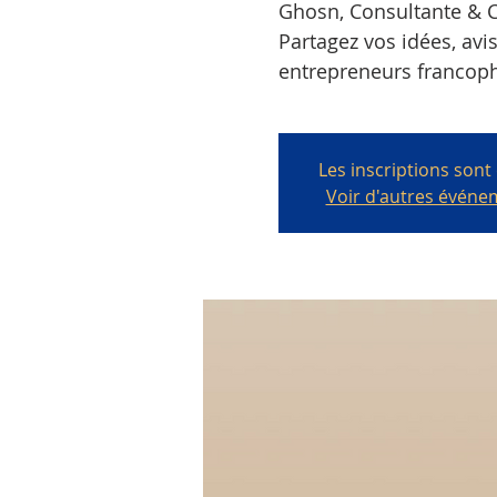
Ghosn, Consultante & Co
Partagez vos idées, avi
entrepreneurs francoph
Les inscriptions sont
Voir d'autres événe