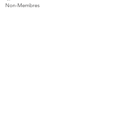
Non-Membres
Prix
10,00 $
Partager cet événement
Joignez-vous à notre liste d'envoi
Abonnez-vous maintenant